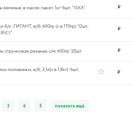
 вяленые, в масле, пакет, 1кг*6шт, "ISKA"
 б/к, ГИГАНТ, ж/б, 400гр (с.в.170гр)*12шт,
RICI"
ь стручковая, резаная, с/м, 400гр*20шт
и половинки, ж/б, 3,1л(с.в.1,8кг)*6шт,
3
4
5
показать ещё