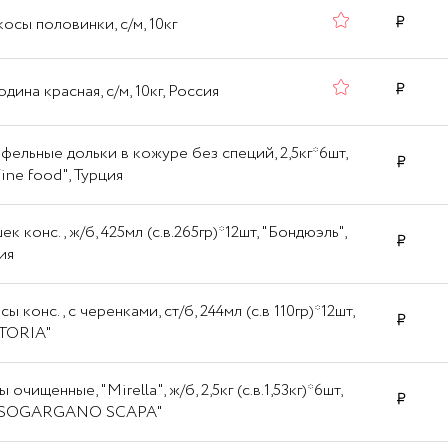
осы половинки, с/м, 10кг
дина красная, с/м, 10кг, Россия
фельные дольки в кожуре без специй, 2,5кг*6шт,
Fine food", Турция
к конс., ж/б, 425мл (с.в.265гр)*12шт, "Бондюэль",
ия
ы конс., с черенками, ст/б, 244мл (с.в 110гр)*12шт,
TORIA"
 очищенные, "Mirella", ж/б, 2,5кг (с.в.1,53кг)*6шт,
SOGARGANO SCAPA"