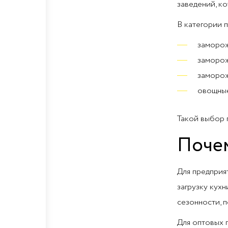
заведений, к
В категории 
заморож
заморож
заморож
овощные
Такой выбор 
Почем
Для предприя
загрузку кух
сезонности, 
Для оптовых 