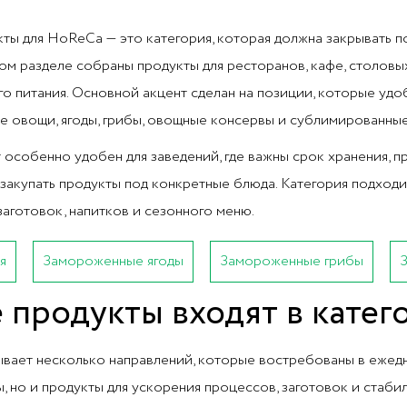
ты для HoReCa — это категория, которая должна закрывать п
том разделе собраны продукты для ресторанов, кафе, столовых
о питания. Основной акцент сделан на позиции, которые удоб
 овощи, ягоды, грибы, овощные консервы и сублимированные
 особенно удобен для заведений, где важны срок хранения, п
закупать продукты под конкретные блюда. Категория подходит
заготовок, напитков и сезонного меню.
я
Замороженные ягоды
Замороженные грибы
 продукты входят в кате
ывает несколько направлений, которые востребованы в ежедн
ы, но и продукты для ускорения процессов, заготовок и стаби