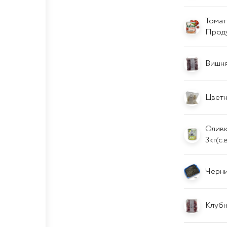
Томаты
Прод
Вишня,
Цветна
Оливк
3кг(с
Черник
Клубни