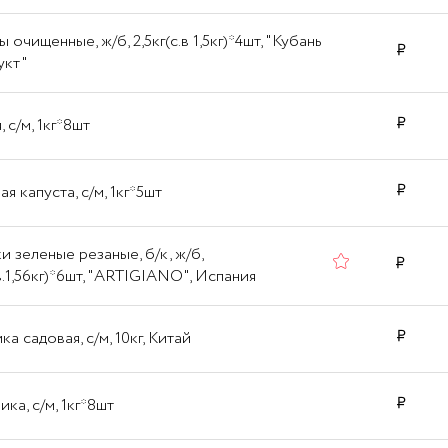
 очищенные, ж/б, 2,5кг(с.в 1,5кг)*4шт, "Кубань
укт"
 с/м, 1кг*8шт
я капуста, с/м, 1кг*5шт
и зеленые резаные, б/к, ж/б,
.в.1,56кг)*6шт, "ARTIGIANO", Испания
а садовая, с/м, 10кг, Китай
ка, с/м, 1кг*8шт