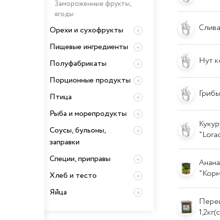
Замороженные фрукты,
ягоды
Слива
Орехи и сухофрукты
Пищевые ингредиенты
Нут ко
Полуфабрикаты
Порционные продукты
Грибы
Птица
Рыба и морепродукты
Кукуру
Соусы, бульоны,
"Lora
заправки
Специи, приправы
Анана
"Кор
Хлеб и тесто
Яйца
Перец
1,2кг(