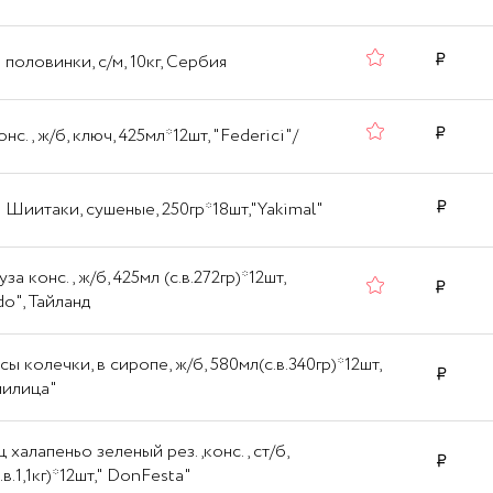
 половинки, с/м, 10кг, Сербия
нс., ж/б, ключ, 425мл*12шт, "Federici"/
 Шиитаки, сушеные, 250гр*18шт,"Yakimal"
за конс., ж/б, 425мл (с.в.272гр)*12шт,
do", Тайланд
сы колечки, в сиропе, ж/б, 580мл(с.в.340гр)*12шт,
милица"
 халапеньо зеленый рез.,конс., ст/б,
с.в.1,1кг)*12шт," DonFesta"