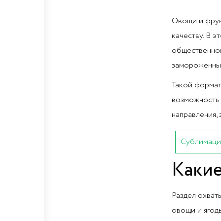
Овощи и фрук
качеству. В э
общественног
замороженные
Такой формат
возможность 
направления, 
Сублимаци
Какие
Раздел охват
овощи и ягод