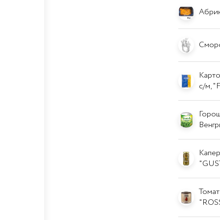
Абрик
Сморо
Карто
с/м, "
Гороше
Венгр
Каперс
"GUS
Томаты
"ROS