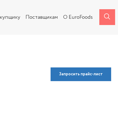
акупщику
Поставщикам
О EuroFoods
Запросить
прайс-лист