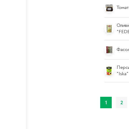
Томаты
Оливки
"FEDE
Фасол
Персик
"Iska"
1
2