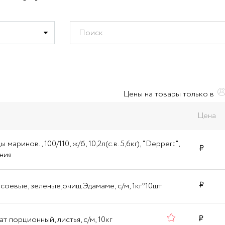
Цены на товары только в
Цена
 маринов., 100/110, ж/б, 10,2л(с.в. 5,6кг), "Deppert",
ния
соевые, зеленые,очищ.Эдамаме, с/м, 1кг*10шт
т порционный, листья, с/м, 10кг