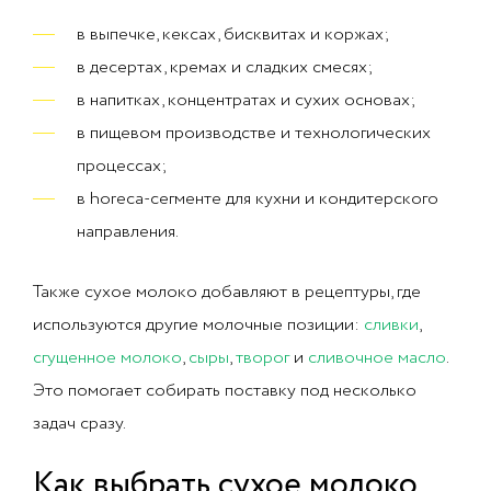
в выпечке, кексах, бисквитах и коржах;
в десертах, кремах и сладких смесях;
в напитках, концентратах и сухих основах;
в пищевом производстве и технологических
процессах;
в horeca-сегменте для кухни и кондитерского
направления.
Также сухое молоко добавляют в рецептуры, где
используются другие молочные позиции:
сливки
,
сгущенное молоко
,
сыры
,
творог
и
сливочное масло
.
Это помогает собирать поставку под несколько
задач сразу.
Как выбрать сухое молоко