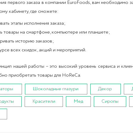
ия первого заказа в компании EuroFoods, вам необходимо з
ому кабинету, где сможете:
вать этапы исполнения заказа;
ь товары на смартфоне, компьютере или планшете;
ривать историю заказов;
курсе всех скидок, акций и мероприятий.
нцип нашей работы – это высокий уровень сервиса и клиен
бно приобретать товары для HoReCa.
аторы
Шоколадные глазури
Декор
одукты
Красители
Мед
Сиропы