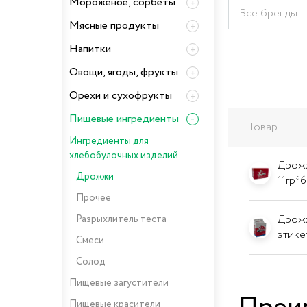
Мороженое, сорбеты
Все бренды
Мясные продукты
Напитки
Овощи, ягоды, фрукты
Орехи и сухофрукты
Пищевые ингредиенты
Товар
Ингредиенты для
хлебобулочных изделий
Дрожж
Дрожжи
11гр*
Прочее
Дрожж
Разрыхлитель теста
этике
Смеси
Солод
Пищевые загустители
Пищевые красители