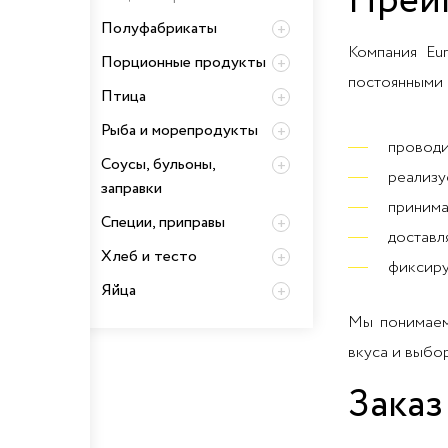
Преим
Полуфабрикаты
Компания Eu
Порционные продукты
постоянными 
Птица
Рыба и морепродукты
проводи
Соусы, бульоны,
реализу
заправки
принима
Специи, приправы
доставл
Хлеб и тесто
фиксиру
Яйца
Мы понимаем,
вкуса и выбо
Заказ