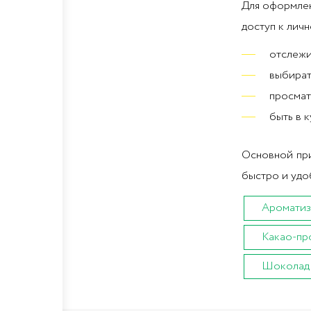
Для оформлен
доступ к личн
отслежи
выбират
просмат
быть в 
Основной при
быстро и удо
Ароматиз
Какао-пр
Шоколад