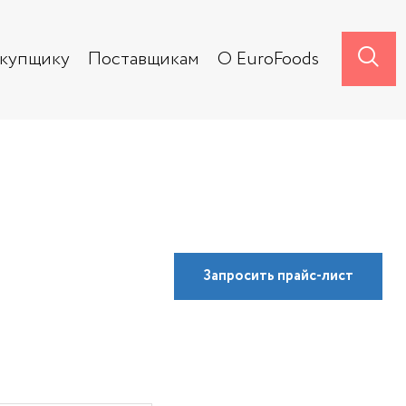
акупщику
Поставщикам
О EuroFoods
Запросить
прайс-лист