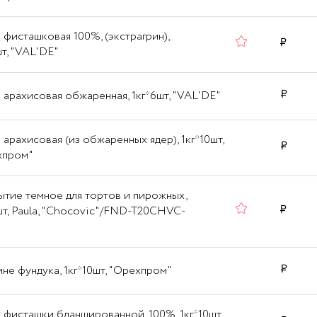
 фисташковая 100%, (экстрагрин),
шт, "VAL'DE"
 арахисовая обжаренная, 1кг*6шт, "VAL'DE"
 арахисовая (из обжаренных ядер), 1кг*10шт,
хпром"
тие темное для тортов и пирожных,
шт, Paula, "Chocovic"/FND-T20CHVC-
не фундука, 1кг*10шт, "Орехпром"
 фисташки бланшированной, 100%, 1кг*10шт,