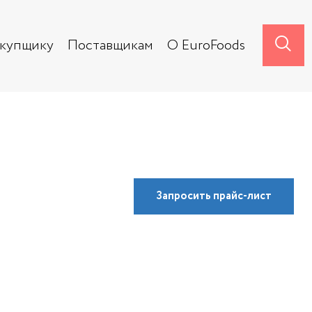
акупщику
Поставщикам
О EuroFoods
Запросить
прайс-лист