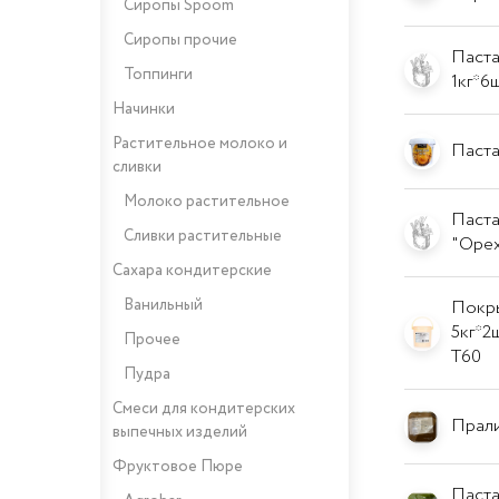
Сиропы Spoom
Сиропы прочие
Паста
Топпинги
1кг*6
Начинки
Растительное молоко и
Паста
сливки
Молоко растительное
Паста
Сливки растительные
"Оре
Сахара кондитерские
Ванильный
Покры
5кг*2
Прочее
T60
Пудра
Смеси для кондитерских
Прали
выпечных изделий
Фруктовое Пюре
Паста