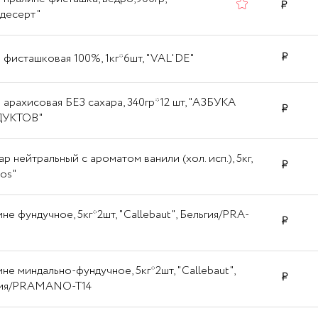
десерт"
 фисташковая 100%, 1кг*6шт, "VAL'DE"
 арахисовая БЕЗ сахара, 340гр*12 шт, "АЗБУКА
УКТОВ"
р нейтральный с ароматом ванили (хол. исп.), 5кг,
tos"
не фундучное, 5кг*2шт, "Callebaut", Бельгия/PRA-
не миндально-фундучное, 5кг*2шт, "Callebaut",
гия/PRAMANO-T14