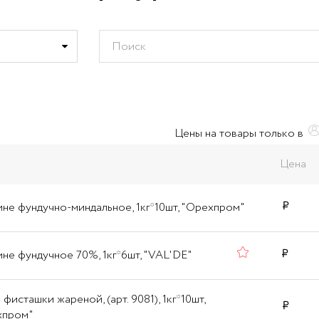
Цены на товары только в
Цена
не фундучно-миндальное, 1кг*10шт, "Орехпром"
не фундучное 70%, 1кг*6шт, "VAL'DE"
 фисташки жареной, (арт. 9081), 1кг*10шт,
хпром"