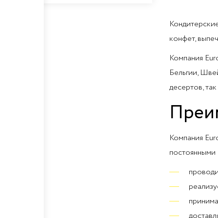
Кондитерские
конфет, выпе
Компания Eur
Бельгии, Шве
десертов, так 
Преим
Компания Eur
постоянными 
проводи
реализу
принима
доставл