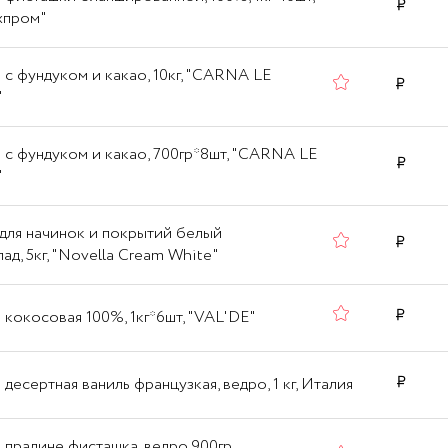
хпром"
 с фундуком и какао, 10кг, "CARNA LE
"
 с фундуком и какао, 700гр*8шт, "CARNA LE
"
для начинок и покрытий белый
ад, 5кг, "Novella Cream White"
 кокосовая 100%, 1кг*6шт, "VAL'DE"
 десертная ваниль французкая, ведро, 1 кг, Италия
 пралине фисташка, ведро,900гр,