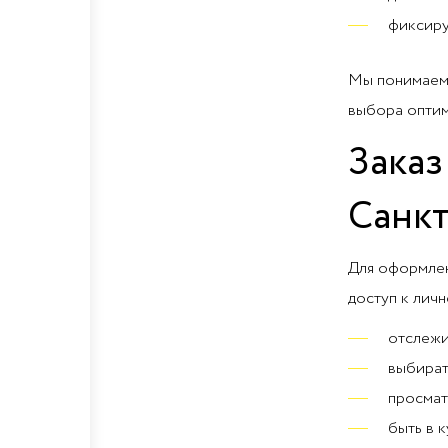
фиксиру
Мы понимаем,
выбора оптим
Заказ
Санкт
Для оформлен
доступ к личн
отслежи
выбират
просмат
быть в 