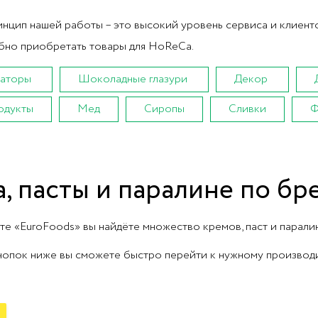
нцип нашей работы – это высокий уровень сервиса и клиент
бно приобретать товары для HoReCa.
аторы
Шоколадные глазури
Декор
одукты
Мед
Сиропы
Сливки
Ф
, пасты и паралине по бр
те «EuroFoods» вы найдёте множество кремов, паст и парали
опок ниже вы сможете быстро перейти к нужному производ