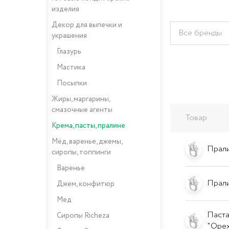
изделия
Декор для выпечки и
Все бренды
украшения
Глазурь
Мастика
Посыпки
Жиры, маргарины,
смазочные агенты
Товар
Крема, пасты, пралине
Мёд, варенье, джемы,
Прали
сиропы, топпинги
Варенье
Прали
Джем, конфитюр
Мед
Паста
Сиропы Richeza
"Оре