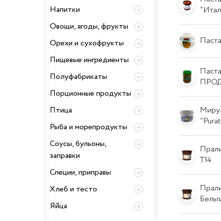
Напитки
"Итал
Овощи, ягоды, фрукты
Паста
Орехи и сухофрукты
Пищевые ингредиенты
Паста
Полуфабрикаты
ПРОД
Порционные продукты
Птица
Мируа
"Pura
Рыба и морепродукты
Соусы, бульоны,
Прали
заправки
T14
Специи, приправы
Прали
Хлеб и тесто
Бель
Яйца