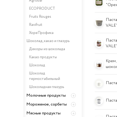
Agrobar
"Оре
ECOPRODUCT
Fruits Rouges
Паста
Ravifruit
VALE
ХореПрофика
Паста
Шоколад, какао и глазурь
VALE
Декоры из шоколада
Какао продукты
Крем 
Шоколад
шокол
Шоколад
термостабильный
Паста
Шоколадная глазурь
Молочные продукты
Паста
Мороженое, сорбеты
Мясные продукты
Паста