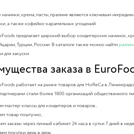
 начинки, крема, пасты, пралине являются ключевым ингредиен
чки, а также кофейно-карамельных угощений.
oFoods предлагает широкий выбор кондитерских начинок, кре
йцарии, Турции, России. В каталоге также можно найти
различ
и для закуски.
ущества заказа в EuroFo
oFoods работает на рынке товаров для HoReCa в Ленинградск
партнерами стали более 1800 организаций общественного пи
м мастер-классы для кондитеров и поваров;
ем товар поштучно;
ем заказы через личный кабинет 24 часа в сутки 7 дней в нед
яем покупки день в день;