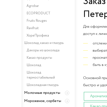
Заказ
Agrobar
Пете
ECOPRODUCT
Fruits Rouges
Для оформлен
Ravifruit
доступ к личн
ХореПрофика
Шоколад, какао и глазурь
отслежи
выбират
Декоры из шоколада
просмат
Какао продукты
быть в 
Шоколад
Шоколад
термостабильный
Основной при
быстро и удо
Шоколадная глазурь
Молочные продукты
Ароматиз
Мороженое, сорбеты
Какао-пр