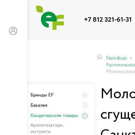
+7 812 321-61-31
Еврофудс
Растительно
Молоко раст
Моло
Бренды EF
Бакалея
сгущ
Кондитерские товары
Ароматизаторы,
экстракты