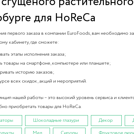
 сгущеного растительного
рбурге для HoReCa
ия первого заказа в компании EuroFoods, вам необходимо за
ому кабинету, где сможете:
вать этапы исполнения заказа;
ь товары на смартфоне, компьютере или планшете;
ривать историю заказов;
курсе всех скидок, акций и мероприятий.
нцип нашей работы – это высокий уровень сервиса и клиент
бно приобретать товары для HoReCa.
аторы
Шоколадные глазури
Декор
одукты
Мед
Сиропы
Фруктовое пюр