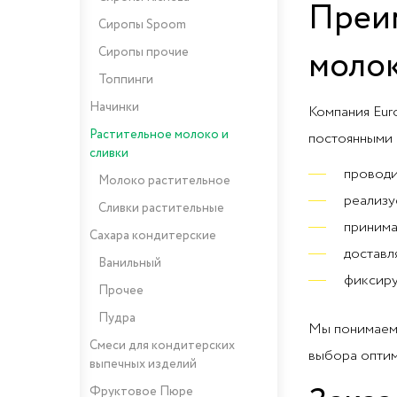
Преим
Сиропы Spoom
молок
Сиропы прочие
Топпинги
Начинки
Компания Eur
Растительное молоко и
постоянными 
сливки
проводи
Молоко растительное
реализу
Сливки растительные
принима
Сахара кондитерские
доставл
Ванильный
фиксиру
Прочее
Пудра
Мы понимаем,
Смеси для кондитерских
выбора оптим
выпечных изделий
Фруктовое Пюре