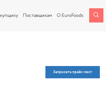
акупщику
Поставщикам
О EuroFoods
Запросить
прайс-лист