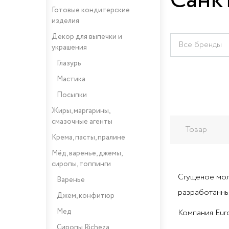
Санк
Готовые кондитерские
изделия
Декор для выпечки и
Все бренды
украшения
Глазурь
Мастика
Посыпки
Жиры, маргарины,
смазочные агенты
Товар
Крема, пасты, пралине
Мёд, варенье, джемы,
сиропы, топпинги
Сгущеное мол
Варенье
разработанны
Джем, конфитюр
Мед
Компания Eur
Сиропы Richeza