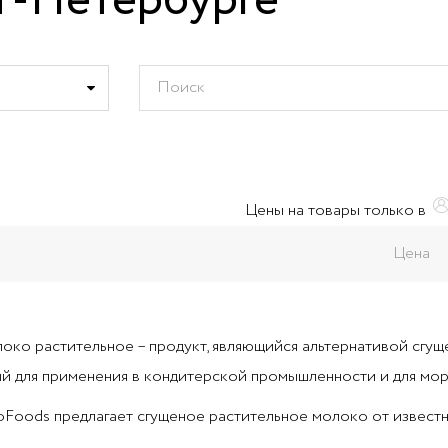
т-Петербурге
Цены на товары только в
Цена
око растительное – продукт, являющийся альтернативой сгу
й для применения в кондитерской промышленности и для мо
oFoods предлагает сгущеное растительное молоко от извест