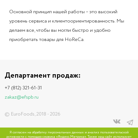
Основной принцип нашей работы – это высокий
уровень сервиса и клиентоориентированность. Мы
делаем все, чтобы вы могли быстро и удобно
приобретать товары для HoReCa.
Департамент продаж:
+7 (812) 321-61-31
zakaz@efspb.ru
© EuroFoods, 2018 - 2026
Сайт разработан
в компании Улей
Я согласен на обработку персональных данных и анализ пользовательской
активности с помощью сервиса «Яндекс.Метрика». Также наш сайт использует