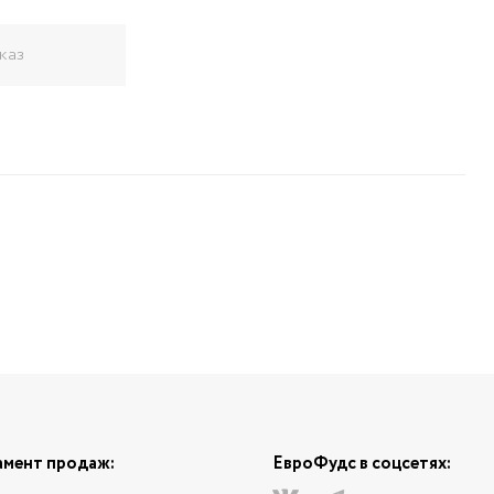
каз
мент продаж:
ЕвроФудс в соцсетях: