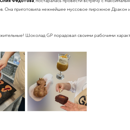
Юлия Федотова
, постаралась провести встречу с максимальн
в. Она приготовила нежнейшее муссовое пирожное Дракон 
ложительные! Шоколад GP порадовал своими рабочими харак