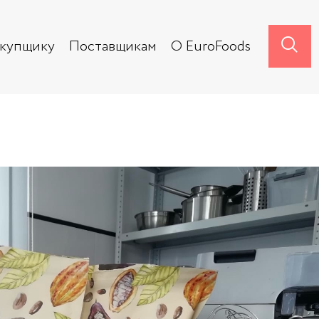
акупщику
Поставщикам
О EuroFoods