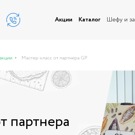
Акции
Каталог
Шефу и з
Мастер-класс от партнера GP
акции
т партнера