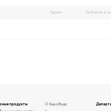
Ед/изм
Добавить в за
сные продукты
О ЕвроФудс
Департа