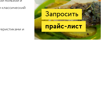
ой пользой и
и классический
Запросить
прайс-лист
теристиками и