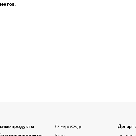
иентов.
сные продукты
О ЕвроФудс
Департа
ба и морепродукты
Блог