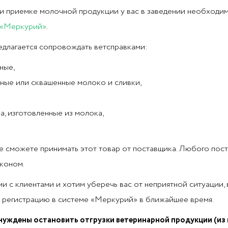
при приемке молочной продукции у вас в заведении необходи
«Меркурий»
.
едлагается сопровождать ветсправками:
ные,
ные или сквашенные молоко и сливки,
, изготовленные из молока,
 не сможете принимать этот товар от поставщика. Любого пост
аконом.
с клиентами и хотим уберечь вас от неприятной ситуации, 
на регистрацию в системе «Меркурий» в ближайшее время.
ынуждены остановить отгрузки ветеринарной продукции (из 