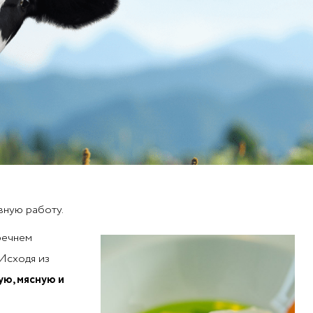
вную работу.
речнем
Исходя из
ую, мясную и