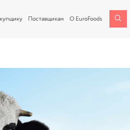
акупщику
Поставщикам
О EuroFoods