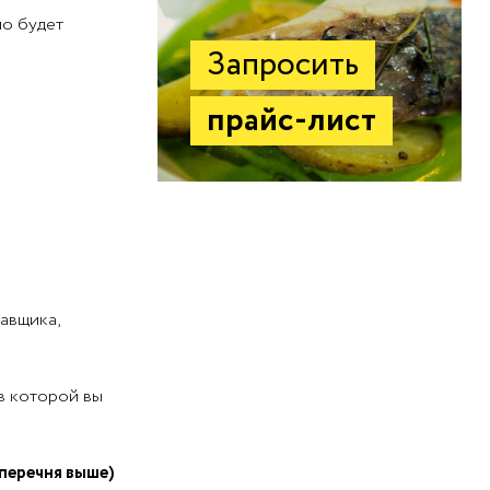
мо будет
Запросить
прайс-лист
авщика,
в которой вы
перечня выше)