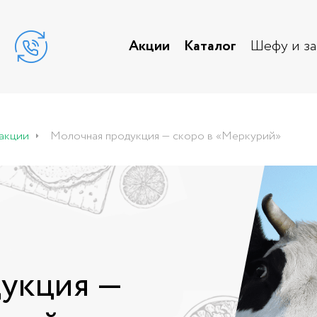
Акции
Каталог
Шефу и з
Молочная продукция — скоро в «Меркурий»
акции
укция —