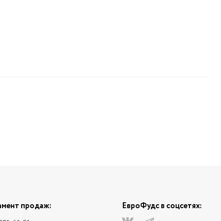
мент продаж:
ЕвроФудс в соцсетях: